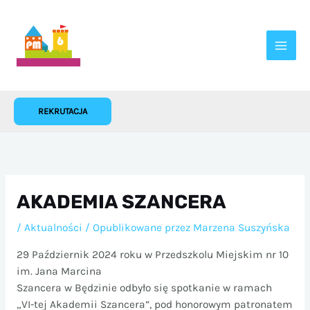
Przejdź
do
treści
REKRUTACJA
AKADEMIA SZANCERA
/
Aktualności
/ Opublikowane przez
Marzena Suszyńska
29 Październik 2024 roku w Przedszkolu Miejskim nr 10
im. Jana Marcina
Szancera w Będzinie odbyło się spotkanie w ramach
„VI-tej Akademii Szancera”, pod honorowym patronatem