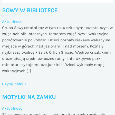
SOWY W BIBLIOTECE
Aktualności
Grupa Sowy ostatni raz w tym roku szkolnym uczestniczyła w
zajęciach bibliotecznych. Tematem zajęć było ” Wakacyjne
podróżowanie po Polsce”. Dzieci poznały ciekawe wakacyjne
miejsca w górach, nad jeziorami i nad morzem. Poznały
najbliższą okolicę – Szlak Orlich Gniazd. Wędrówki szlakiem
urozmaicają średniowieczne ruiny , interaktywne parki
miniatur czy tajemnicze jaskinie. Dzieci wykonały mapę
wakacyjnych […]
SOWY
Czytaj dalej »
W
MOTYLKI NA ZAMKU
BIBLIOTECE
Aktualności
24 czerwca w ramach realizacji programu edukacyjnego