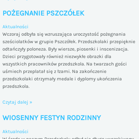
SZALONEJ
POŻEGNANIE PSZCZÓŁEK
FRYZURY
Aktualności
Wczoraj odbyła się wzruszająca uroczystość pożegnania
sześciolatków w grupie Pszczółek. Przedszkolaki przepięknie
odtańczyły poloneza. Były wiersze, piosenki i inscenizacja.
Dzieci przygotowały również niezwykłe obrazki dla
wszystkich pracowników przedszkola. Na twarzach gości
uśmiech przeplatał się z łzami. Na zakończenie
przedszkolaki otrzymały medale i dyplomy ukończenia
przedszkola.
POŻEGNANIE
Czytaj dalej »
PSZCZÓŁEK
WIOSENNY FESTYN RODZINNY
Aktualności
W środę w naszym Przedszkolu odbył się długo wyczekiwany