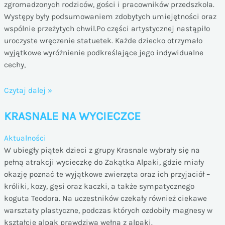
zgromadzonych rodziców, gości i pracowników przedszkola.
Występy były podsumowaniem zdobytych umiejętności oraz
wspólnie przeżytych chwil.Po części artystycznej nastąpiło
uroczyste wręczenie statuetek. Każde dziecko otrzymało
wyjątkowe wyróżnienie podkreślające jego indywidualne
cechy,
MOTYLKI
Czytaj dalej »
ŻEGNAJĄ
KRASNALE NA WYCIECZCE
PRZEDSZKOLE
Aktualności
W ubiegły piątek dzieci z grupy Krasnale wybrały się na
pełną atrakcji wycieczkę do Zakątka Alpaki, gdzie miały
okazję poznać te wyjątkowe zwierzęta oraz ich przyjaciół –
króliki, kozy, gęsi oraz kaczki, a także sympatycznego
koguta Teodora. Na uczestników czekały również ciekawe
warsztaty plastyczne, podczas których ozdobiły magnesy w
kształcie alpak prawdziwą wełną z alpaki.