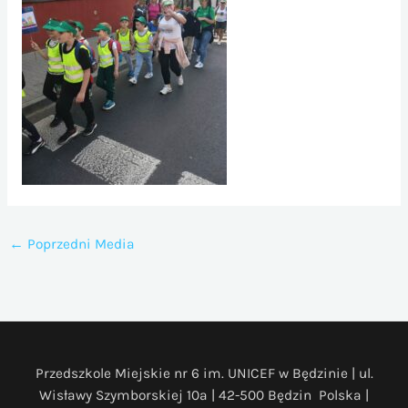
←
Poprzedni Media
Przedszkole Miejskie nr 6 im. UNICEF w Będzinie | ul.
Wisławy Szymborskiej 10a | 42-500 Będzin Polska |