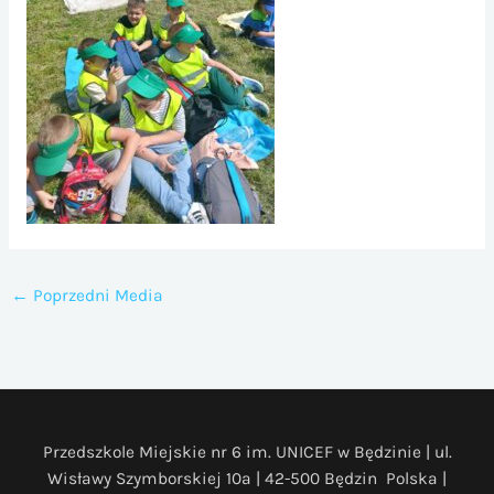
←
Poprzedni Media
Przedszkole Miejskie nr 6 im. UNICEF w Będzinie | ul.
Wisławy Szymborskiej 10a | 42-500 Będzin Polska |