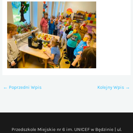
←
Poprzedni Wpis
Kolejny Wpis
→
Przedszkole Miejskie nr 6 im. UNICEF w Będzinie | ul.