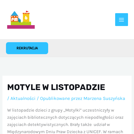
Przejdź
do
treści
REKRUTACJA
MOTYLE W LISTOPADZIE
/
Aktualności
/ Opublikowane przez
Marzena Suszyńska
W listopadzie dzieci z grupy „Motylki” uczestniczyły w
zajęciach bibliotecznych dotyczących niepodległości oraz
zajęciach detektywistycznych. Brały także udział w
Międzynarodowym Dniu Praw Dziecka z UNICEF. W ramach