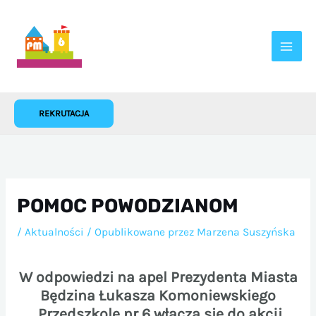
Przejdź
do
treści
REKRUTACJA
POMOC POWODZIANOM
/
Aktualności
/ Opublikowane przez
Marzena Suszyńska
W odpowiedzi na apel Prezydenta Miasta
Będzina Łukasza Komoniewskiego
Przedszkole nr 6 włącza się do akcji