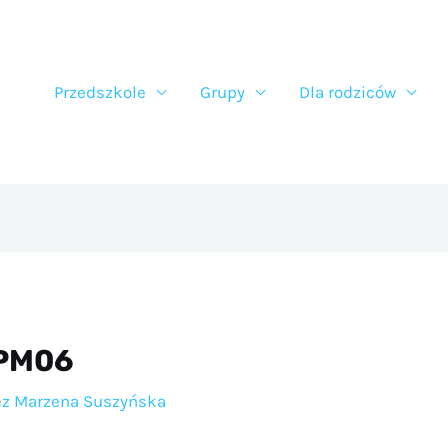
Przedszkole
Grupy
Dla rodziców
 PM06
ez
Marzena Suszyńska