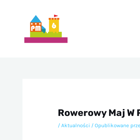
Przejdź
do
treści
Rowerowy Maj W
/
Aktualności
/ Opublikowane prz