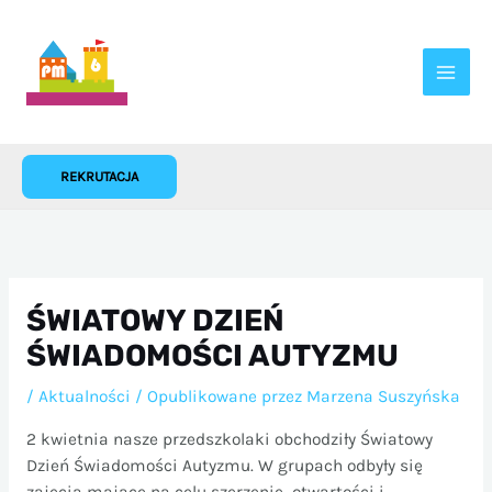
Przejdź
do
treści
REKRUTACJA
ŚWIATOWY DZIEŃ
ŚWIADOMOŚCI AUTYZMU
/
Aktualności
/ Opublikowane przez
Marzena Suszyńska
2 kwietnia nasze przedszkolaki obchodziły Światowy
Dzień Świadomości Autyzmu. W grupach odbyły się
zajęcia mające na celu szerzenie otwartości i