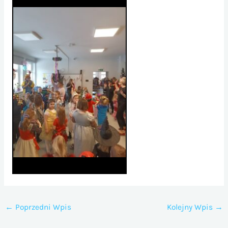
←
Poprzedni Wpis
Kolejny Wpis
→