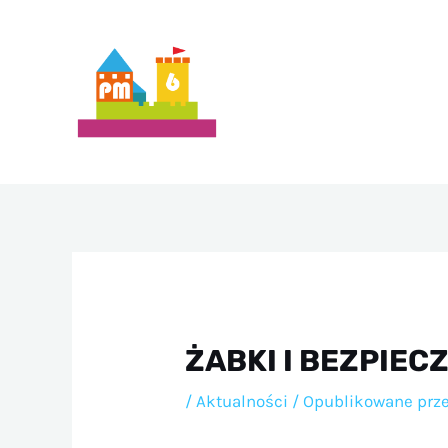
Przejdź
do
treści
ŻABKI I BEZPIE
/
Aktualności
/ Opublikowane prz