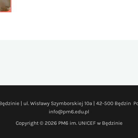
ędzinie | ul. Wisławy Szymborskiej 10a | 42-500 Będzin Pol
info@pm6.edu.pl
Copyright © 2026 PM6 im. UNICEF w Będzinie