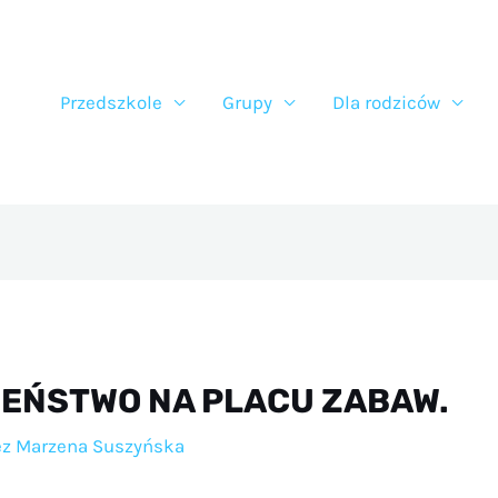
Przedszkole
Grupy
Dla rodziców
CZEŃSTWO NA PLACU ZABAW.
ez
Marzena Suszyńska