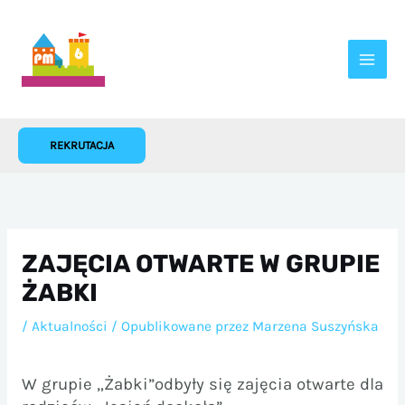
Przejdź
do
treści
REKRUTACJA
ZAJĘCIA OTWARTE W GRUPIE
ŻABKI
/
Aktualności
/ Opublikowane przez
Marzena Suszyńska
W grupie „Żabki”odbyły się zajęcia otwarte dla