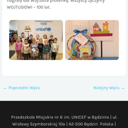
nagrały dla Wojtusia piosenkę. Wszyscy życzymy
WOJTUSIOWI – 100 lat.
←
Poprzedni Wpis
Kolejny Wpis
→
Przedszkole Miejskie nr 6 im. UNICEF w Będzinie | ul.
Wisławy Szymborskiej 10a | 42-500 Będzin Polska |