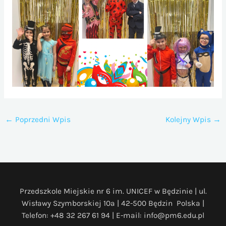
←
Poprzedni Wpis
Kolejny Wpis
→
Przedszkole Miejskie nr 6 im. UNICEF w Będzinie | ul.
Wisławy Szymborskiej 10a | 42-500 Będzin Polska |
Telefon: +48 32 267 61 94 | E-mail: info@pm6.edu.pl