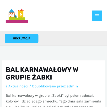
Przejdź
do
treści
REKRUTACJA
BAL KARNAWAŁOWY W
GRUPIE ŻABKI
/
Aktualności
/ Opublikowane przez
admin
Bal karnawałowy w grupie „Żabki” był pełen radości,
kolorów i dziecięcego śmiechu. Tego dnia sala zamieniła
się w bajkową krainę, a dzieci przyszły przebrane za