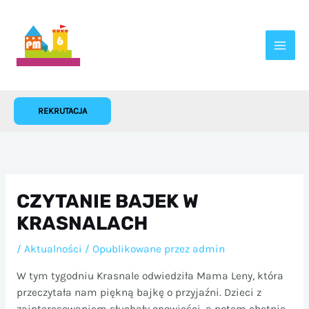
Przejdź
do
treści
REKRUTACJA
CZYTANIE BAJEK W
KRASNALACH
/
Aktualności
/ Opublikowane przez
admin
W tym tygodniu Krasnale odwiedziła Mama Leny, która
przeczytała nam piękną bajkę o przyjaźni. Dzieci z
zainteresowaniem słuchały opowieści, a potem chętnie