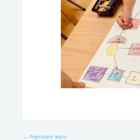
←
Poprzedni Wpis