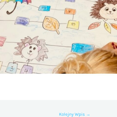
Kolejny Wpis
→