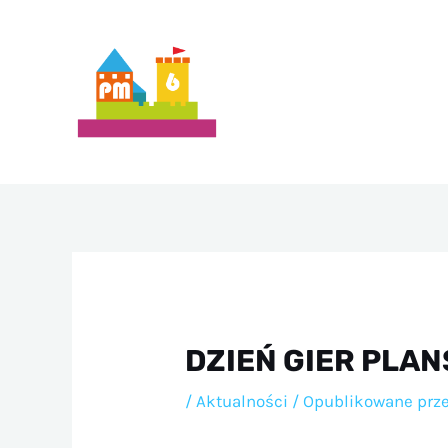
Przejdź
do
treści
DZIEŃ GIER PLA
/
Aktualności
/ Opublikowane prz