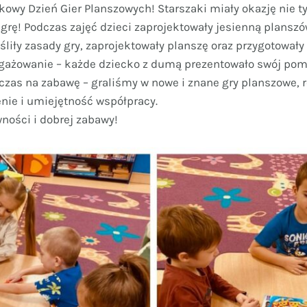
kowy Dzień Gier Planszowych! Starszaki miały okazję nie ty
 grę! Podczas zajęć dzieci zaprojektowały jesienną plansz
iły zasady gry, zaprojektowały planszę oraz przygotowały p
ażowanie – każde dziecko z dumą prezentowało swój pomys
zas na zabawę – graliśmy w nowe i znane gry planszowe, r
nie i umiejętność współpracy.
wności i dobrej zabawy!