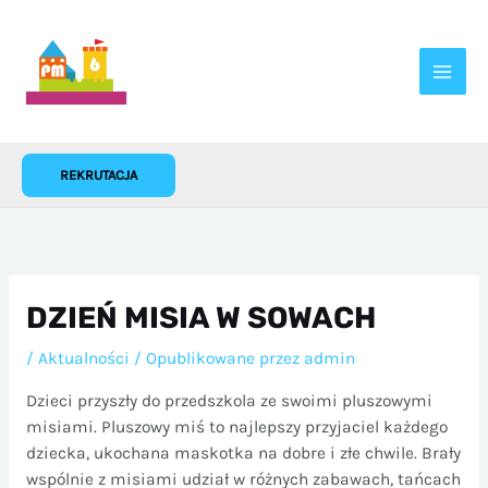
Przejdź
do
treści
REKRUTACJA
DZIEŃ MISIA W SOWACH
/
Aktualności
/ Opublikowane przez
admin
Dzieci przyszły do przedszkola ze swoimi pluszowymi
misiami. Pluszowy miś to najlepszy przyjaciel każdego
dziecka, ukochana maskotka na dobre i złe chwile. Brały
wspólnie z misiami udział w różnych zabawach, tańcach