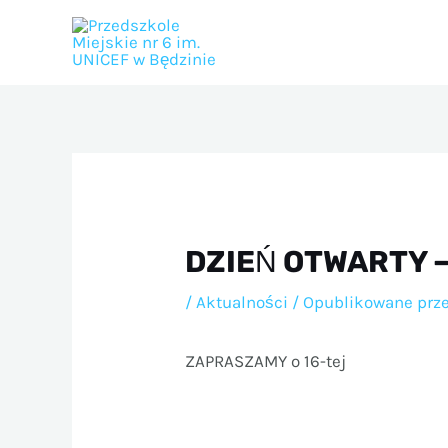
Przejdź
do
treści
DZIEŃ OTWARTY –
/
Aktualności
/ Opublikowane prz
ZAPRASZAMY o 16-tej