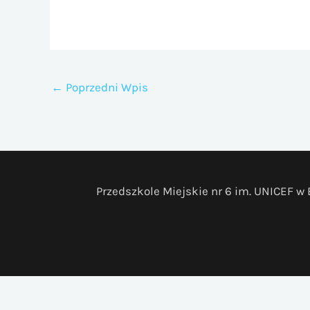
←
Poprzedni Wpis
Przedszkole Miejskie nr 6 im. UNICEF w B