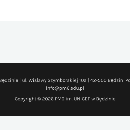
ędzinie | ul. Wisławy Szymborskiej 10a | 42-500 Będzin Pol
info@pm6.edu.pl
Copyright © 2026 PM6 im. UNICEF w Będzinie