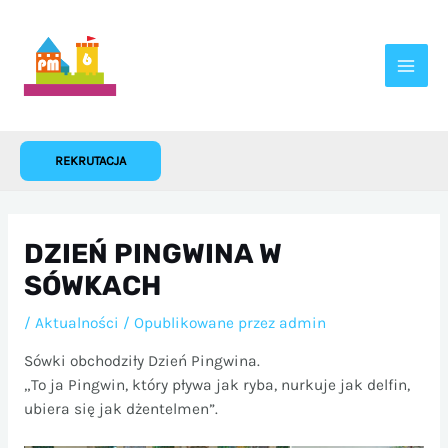
Przejdź
do
treści
REKRUTACJA
DZIEŃ PINGWINA W
SÓWKACH
/
Aktualności
/ Opublikowane przez
admin
Sówki obchodziły Dzień Pingwina.
„To ja Pingwin, który pływa jak ryba, nurkuje jak delfin,
ubiera się jak dżentelmen”.