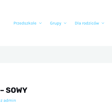
Przedszkole
Grupy
Dla rodziców
 – SOWY
ez
admin