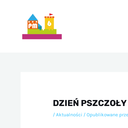
Przejdź
do
treści
DZIEŃ PSZCZOŁY
/
Aktualności
/ Opublikowane prz