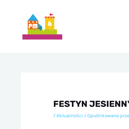
Przejdź
do
treści
FESTYN JESIENN
/
Aktualności
/ Opublikowane prz