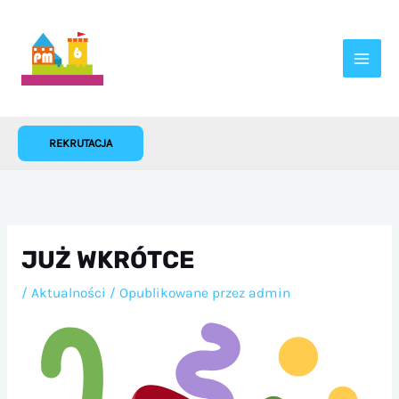
Przejdź
do
treści
REKRUTACJA
JUŻ WKRÓTCE
/
Aktualności
/ Opublikowane przez
admin