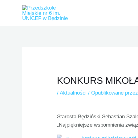
Przejdź
do
treści
KONKURS MIKOŁ
/
Aktualności
/ Opublikowane prze
Starosta Będziński Sebastian Szal
„Najpiękniejsze wspomnienia związ