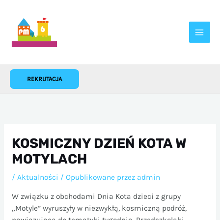
Przejdź
do
treści
REKRUTACJA
KOSMICZNY DZIEŃ KOTA W
MOTYLACH
/
Aktualności
/ Opublikowane przez
admin
W związku z obchodami Dnia Kota dzieci z grupy
„Motyle” wyruszyły w niezwykłą, kosmiczną podróż,
nawiązującą do tematyki tygodnia. Przedszkolaki