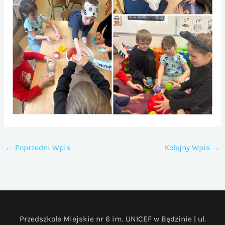
←
Poprzedni Wpis
Kolejny Wpis
→
Przedszkole Miejskie nr 6 im. UNICEF w Będzinie | ul.