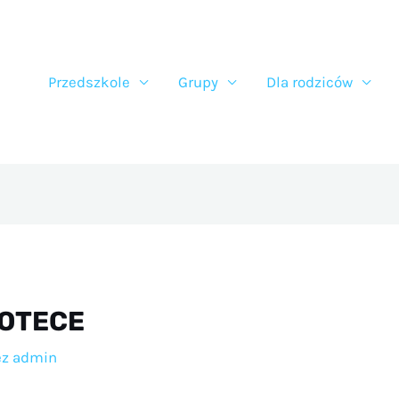
Przedszkole
Grupy
Dla rodziców
IOTECE
ez
admin