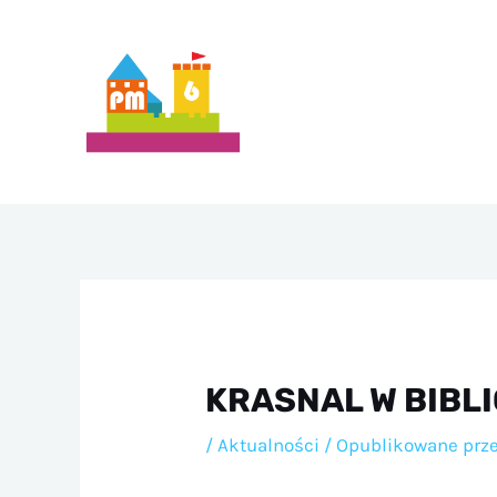
Przejdź
do
treści
KRASNAL W BIBL
/
Aktualności
/ Opublikowane prz