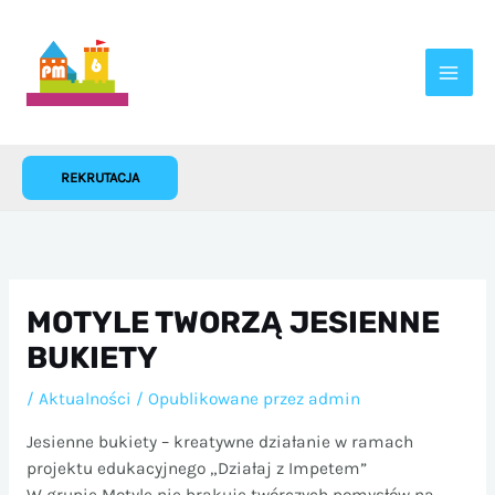
Przejdź
do
treści
REKRUTACJA
MOTYLE TWORZĄ JESIENNE
BUKIETY
/
Aktualności
/ Opublikowane przez
admin
Jesienne bukiety – kreatywne działanie w ramach
projektu edukacyjnego „Działaj z Impetem”
W grupie Motyle nie brakuje twórczych pomysłów na