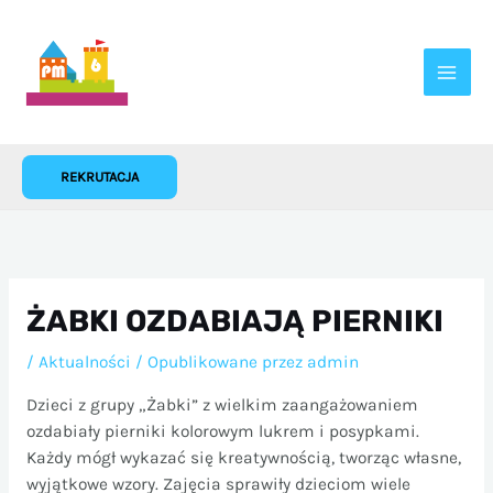
Przejdź
do
treści
REKRUTACJA
ŻABKI OZDABIAJĄ PIERNIKI
/
Aktualności
/ Opublikowane przez
admin
Dzieci z grupy „Żabki” z wielkim zaangażowaniem
ozdabiały pierniki kolorowym lukrem i posypkami.
Każdy mógł wykazać się kreatywnością, tworząc własne,
wyjątkowe wzory. Zajęcia sprawiły dzieciom wiele