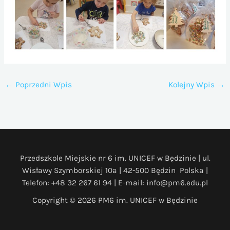
←
Poprzedni Wpis
Kolejny Wpis
→
Przedszkole Miejskie nr 6 im. UNICEF w Będzinie | ul.
Wisławy Szymborskiej 10a | 42-500 Będzin Polska |
Telefon: +48 32 267 61 94 | E-mail: info@pm6.edu.pl
Copyright © 2026 PM6 im. UNICEF w Będzinie